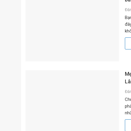
Đă
Bạn
đây
khô
nha
Mẹ
L
Đă
Chu
phả
nhữ