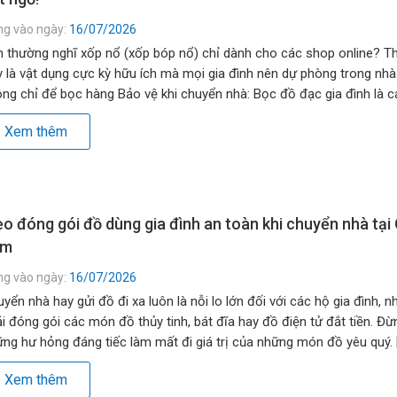
ng vào ngày:
16/07/2026
 thường nghĩ xốp nổ (xốp bóp nổ) chỉ dành cho các shop online? Th
 là vật dụng cực kỳ hữu ích mà mọi gia đình nên dự phòng trong nhà
ng chỉ để bọc hàng Bảo vệ khi chuyển nhà: Bọc đồ đạc gia đình là 
nh nhất để […]
Xem thêm
o đóng gói đồ dùng gia đình an toàn khi chuyển nhà tại 
âm
ng vào ngày:
16/07/2026
yển nhà hay gửi đồ đi xa luôn là nỗi lo lớn đối với các hộ gia đình, nh
i đóng gói các món đồ thủy tinh, bát đĩa hay đồ điện tử đắt tiền. Đừ
ng hư hỏng đáng tiếc làm mất đi giá trị của những món đồ yêu quý. 
Xem thêm