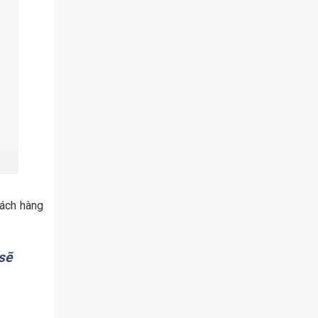
hách hàng
sẽ