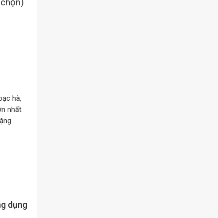
 chọn)
bạc hà,
ớn nhất
hặng
ng dụng