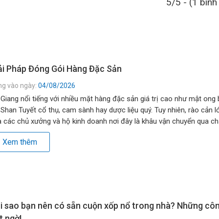
5/5 - (1 bình
ải Pháp Đóng Gói Hàng Đặc Sản
ng vào ngày:
04/08/2026
Giang nổi tiếng với nhiều mặt hàng đặc sản giá trị cao như mật ong 
 Shan Tuyết cổ thụ, cam sành hay dược liệu quý. Tuy nhiên, rào cản l
 các chủ xưởng và hộ kinh doanh nơi đây là khâu vận chuyển qua c
ng dài nhiều đèo […]
Xem thêm
i sao bạn nên có sẵn cuộn xốp nổ trong nhà? Những cô
t ngờ!