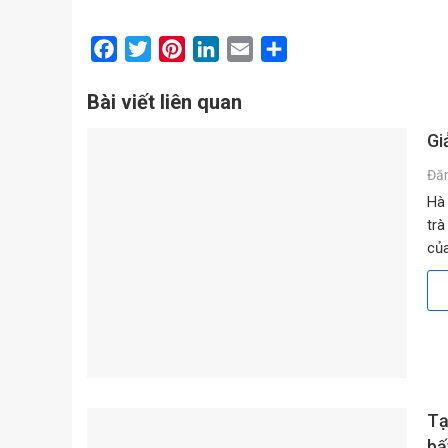
Facebook
Twitter
Pinterest
LinkedIn
Email
Share
Bài viết liên quan
Gi
Đă
Hà 
trà
của
đườ
Tạ
bấ