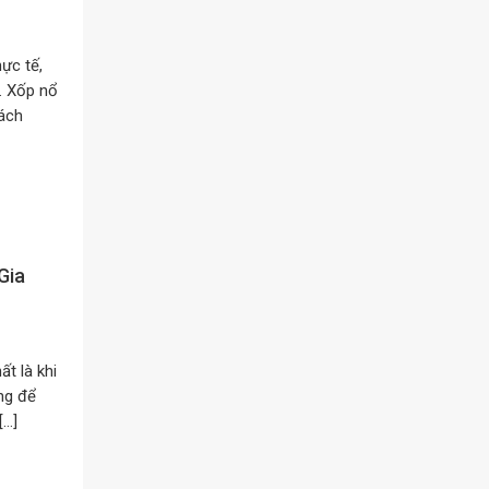
ực tế,
. Xốp nổ
cách
Gia
ất là khi
ng để
[…]