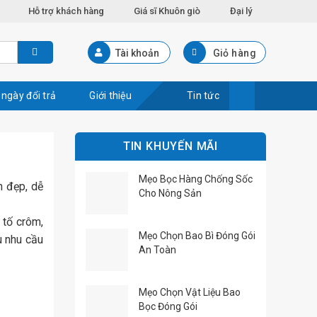
Hỗ trợ khách hàng
Giá sĩ Khuôn giò
Đại lý
Tài khoản
Giỏ hàng
 ngày đổi trả
Giới thiệu
Tin tức
TIN KHUYẾN MÃI
Mẹo Bọc Hàng Chống Sốc
n đẹp, dễ
Cho Nông Sản
 tố crôm,
Mẹo Chọn Bao Bì Đóng Gói
u nhu cầu
An Toàn
Mẹo Chọn Vật Liệu Bao
Bọc Đóng Gói