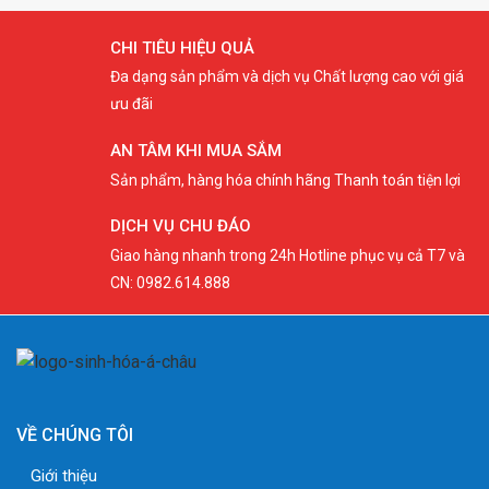
CHI TIÊU HIỆU QUẢ
Đa dạng sản phẩm và dịch vụ Chất lượng cao với giá
ưu đãi
AN TÂM KHI MUA SẮM
Sản phẩm, hàng hóa chính hãng Thanh toán tiện lợi
DỊCH VỤ CHU ĐÁO
Giao hàng nhanh trong 24h Hotline phục vụ cả T7 và
CN: 0982.614.888
VỀ CHÚNG TÔI
Giới thiệu