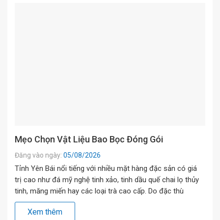
Mẹo Chọn Vật Liệu Bao Bọc Đóng Gói
Đăng vào ngày:
05/08/2026
Tỉnh Yên Bái nổi tiếng với nhiều mặt hàng đặc sản có giá
trị cao như đá mỹ nghệ tinh xảo, tinh dầu quế chai lọ thủy
tinh, măng miến hay các loại trà cao cấp. Do đặc thù
đường xa và vận chuyển liên tỉnh qua các tuyến cao tốc lẫn
Xem thêm
đường đèo, khâu […]