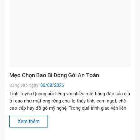
Mẹo Chọn Bao Bì Đóng Gói An Toàn
Đăng vào ngày:
06/08/2026
Tỉnh Tuyên Quang nổi tiếng với nhiều mặt hàng đặc sản giá
trị cao như mật ong rừng chai lọ thủy tinh, cam ngọt, chè
cao cấp hay đồ gỗ mỹ nghệ. Trong quá trình giao vận liên
tỉnh về miền xuôi, việc lựa chọn đúng loại vật liệu bao bọc
Xem thêm
đóng vai trò quyết […]