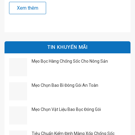
màng xốp kém chất lượng không chỉ làm gia tăng tỷ lệ
Xem thêm
hàng lỗi mà còn ảnh hưởng trực tiếp đến […]
TIN KHUYẾN MÃI
Mẹo Bọc Hàng Chống Sốc Cho Nông Sản
Mẹo Chọn Bao Bì Đóng Gói An Toàn
Mẹo Chọn Vật Liệu Bao Bọc Đóng Gói
Tiêu Chuẩn Kiểm Định Màng Xốp Chống Sốc