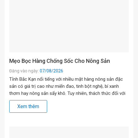
Mẹo Bọc Hàng Chống Sốc Cho Nông Sản
Đăng vào ngày:
07/08/2026
Tỉnh Bắc Kạn nổi tiếng với nhiều mặt hàng nông sản đặc
sản có giá trị cao như miến đao, tinh bột nghệ, bí xanh
thơm hay nông sản sấy khô. Tuy nhiên, thách thức đối với
các hợp tác xã và hộ kinh doanh là chặng đường vận
Xem thêm
chuyển liên tỉnh đi qua các […]