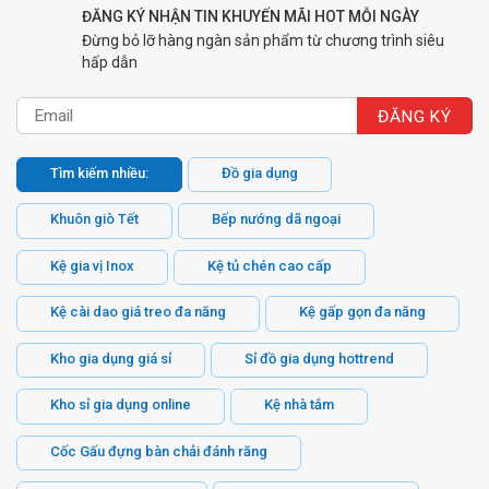
ĐĂNG KÝ NHẬN TIN KHUYẾN MÃI HOT MỖI NGÀY
Đừng bỏ lỡ hàng ngàn sản phẩm từ chương trình siêu
hấp dẫn
Tìm kiếm nhiều:
Đồ gia dụng
Khuôn giò Tết
Bếp nướng dã ngoại
Kệ gia vị Inox
Kệ tủ chén cao cấp
Kệ cài dao giá treo đa năng
Kệ gấp gọn đa năng
Kho gia dụng giá sỉ
Sỉ đồ gia dụng hottrend
Kho sỉ gia dụng online
Kệ nhà tắm
Cốc Gấu đựng bàn chải đánh răng