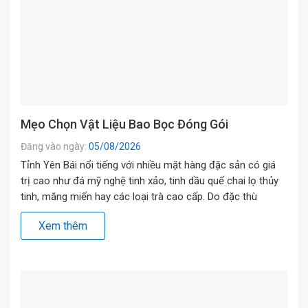
Mẹo Chọn Vật Liệu Bao Bọc Đóng Gói
Đăng vào ngày:
05/08/2026
Tỉnh Yên Bái nổi tiếng với nhiều mặt hàng đặc sản có giá
trị cao như đá mỹ nghệ tinh xảo, tinh dầu quế chai lọ thủy
tinh, măng miến hay các loại trà cao cấp. Do đặc thù
đường xa và vận chuyển liên tỉnh qua các tuyến cao tốc lẫn
Xem thêm
đường đèo, khâu […]