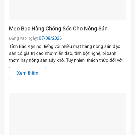
Mẹo Bọc Hàng Chống Sốc Cho Nông Sản
Đăng vào ngày:
07/08/2026
Tỉnh Bắc Kạn nổi tiếng với nhiều mặt hàng nông sản đặc
sản có giá trị cao như miến đao, tinh bột nghệ, bí xanh
thơm hay nông sản sấy khô. Tuy nhiên, thách thức đối với
các hợp tác xã và hộ kinh doanh là chặng đường vận
Xem thêm
chuyển liên tỉnh đi qua các […]