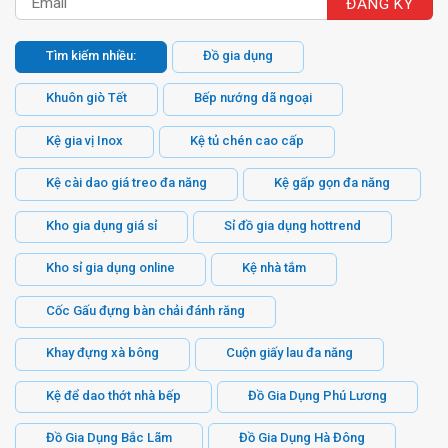
Tìm kiếm nhiều:
Đồ gia dụng
Khuôn giò Tết
Bếp nướng dã ngoại
Kệ gia vị Inox
Kệ tủ chén cao cấp
Kệ cài dao giá treo đa năng
Kệ gấp gọn đa năng
Kho gia dụng giá sỉ
Sỉ đồ gia dụng hottrend
Kho sỉ gia dụng online
Kệ nhà tắm
Cốc Gấu đựng bàn chải đánh răng
Khay đựng xà bông
Cuộn giấy lau đa năng
Kệ để dao thớt nhà bếp
Đồ Gia Dụng Phú Lương
Đồ Gia Dụng Bắc Lãm
Đồ Gia Dụng Hà Đông