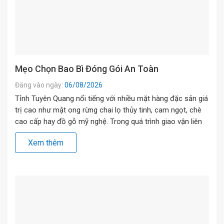
Mẹo Chọn Bao Bì Đóng Gói An Toàn
Đăng vào ngày:
06/08/2026
Tỉnh Tuyên Quang nổi tiếng với nhiều mặt hàng đặc sản giá
trị cao như mật ong rừng chai lọ thủy tinh, cam ngọt, chè
cao cấp hay đồ gỗ mỹ nghệ. Trong quá trình giao vận liên
tỉnh về miền xuôi, việc lựa chọn đúng loại vật liệu bao bọc
Xem thêm
đóng vai trò quyết […]