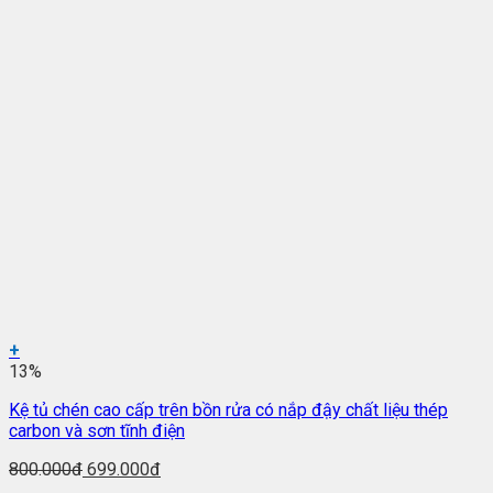
+
13%
Kệ tủ chén cao cấp trên bồn rửa có nắp đậy chất liệu thép
carbon và sơn tĩnh điện
800.000đ
699.000đ