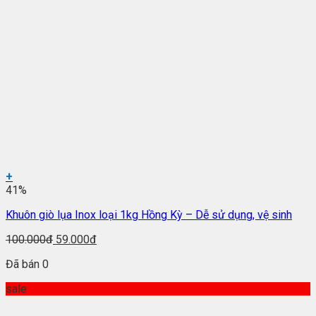
+
41%
Khuôn giò lụa Inox loại 1kg Hồng Kỳ – Dễ sử dụng, vệ sinh
100.000đ
59.000đ
Đã bán 0
sale