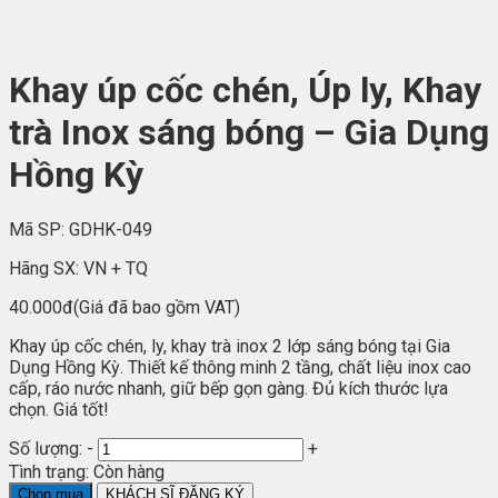
Khay úp cốc chén, Úp ly, Khay
trà Inox sáng bóng – Gia Dụng
Hồng Kỳ
Mã SP:
GDHK-049
Hãng SX:
VN + TQ
40.000đ
(Giá đã bao gồm VAT)
Khay úp cốc chén, ly, khay trà inox 2 lớp sáng bóng tại Gia
Dụng Hồng Kỳ. Thiết kế thông minh 2 tầng, chất liệu inox cao
cấp, ráo nước nhanh, giữ bếp gọn gàng. Đủ kích thước lựa
chọn. Giá tốt!
Số lượng:
-
+
Tình trạng:
Còn hàng
Chọn mua
KHÁCH SĨ ĐĂNG KÝ