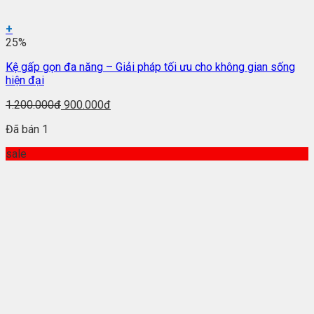
+
25%
Kệ gấp gọn đa năng – Giải pháp tối ưu cho không gian sống
hiện đại
1.200.000đ
900.000đ
Đã bán 1
sale