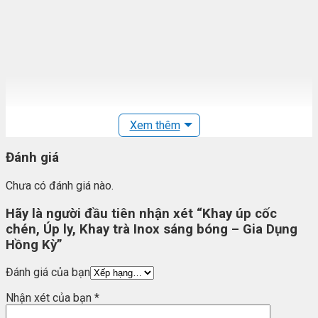
Xem thêm
Đánh giá
Chưa có đánh giá nào.
Khay úp cốc chén, Úp ly, Khay trà Inox màu vàng đồng 
Hãy là người đầu tiên nhận xét “Khay úp cốc
Kỳ
chén, Úp ly, Khay trà Inox sáng bóng – Gia Dụng
Hồng Kỳ”
Khay úp Cốc chén, Úp Ly, Khay trà Inox sáng bóng – Gia
Dụng Hồng Kỳ
Đánh giá của bạn
Khi bộ ấm chén, ly cốc…cảu nhà bạn được vứt bỏ trơ trên mặt
Nhận xét của bạn
*
bàn, thì đó là lúc bạn cần đến bộ Khay úp cốc chén, Úp ly, Khay
trà Inox – Gia Dụng Hồng Kỳ. Trên thị trường hiện có rất nhiều