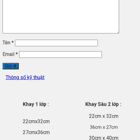
sản phẩm có thể thay thế bộ sản phẩm này làm từ nhiều chất
liệu khác nhau như Nhựa, Tre, sành sứ, đất nung, nhôm, đồng,
bạc. Một số khá đắt đỏ, một số thì rất rẻ, cũng tuỳ thuộc vào
nhu cầu sử dụng cũng như ví tiền của từng gia đình, Gia Dụng
Hồng Kỳ đang cung cấp sỉ Khay úp cốc chén, Úp ly, Khay trà
bằng Inox sáng bóng, 2 lớp đây là lựa chọn lý tưởng, kết hợp
hoàn hảo giữa tính tiện dụng và vẻ đẹp hiện đại mà.cả thì bình
Tên
*
dân
Email
*
Ưu Điểm Của Khay úp Cốc chén, Úp Ly, Khay trà Inox 2 Lớp:
Có 2 lớp được trồng lên nhau:
giúp bạn úp được nhiều
loại cốc chén, ly, tách, và các dụng cụ pha trà một cách
Thông số kỹ thuật
ngăn nắp khiến chúng gọn gàng ngăn nắp và luôn khô
thoáng
Chất Liệu Inox Cao Cấp, Sáng Bóng:
dễ dàng lau chùi,
đảm bảo vệ sinh.
Full Size:
Gia Dụng Hồng Kỳ cung cấp nhiều khác nhau
Khay 1 lớp :
Khay Sâu 2 lớp :
để lựa chọn phù hợp với từng gia đình hay cơ quan công
sở.
22cm x 32cm
22cmx32cm
36cm x 27cm
Khay Cạn 1 lớp :
Khay Sâu 2 lớp :
27cmx36cm
30cm x 40cm