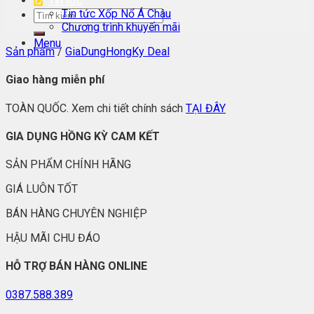
Tin tức
Tin tức Xốp Nổ Á Châu
Chương trình khuyến mãi
Menu
Sản phẩm
/
GiaDungHongKy Deal
Giao hàng miễn phí
TOÀN QUỐC. Xem chi tiết chính sách
TẠI ĐÂY
GIA DỤNG HỒNG KỲ CAM KẾT
SẢN PHẨM CHÍNH HÃNG
GIÁ LUÔN TỐT
BÁN HÀNG CHUYÊN NGHIỆP
HẬU MÃI CHU ĐÁO
HỖ TRỢ BÁN HÀNG ONLINE
0387.588.389