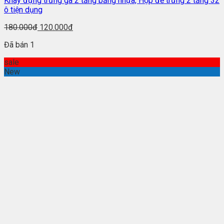
Khay đựng trứng gà 2 tầng bằng nhựa, Hộp để trứng 2 tầng 32
ô tiện dụng
180.000đ
120.000đ
Đã bán 1
sale
New