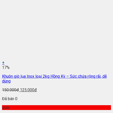
+
17%
Khuôn giò lụa Inox loại 2kg Hồng Kỳ – Sức chứa rộng rãi, dễ
dùng
150.000đ
125.000đ
Đã bán 0
sale