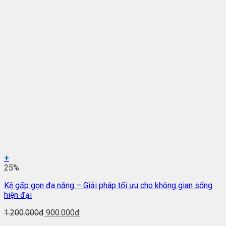
+
25%
Kệ gấp gọn đa năng – Giải pháp tối ưu cho không gian sống
hiện đại
1.200.000đ
900.000đ