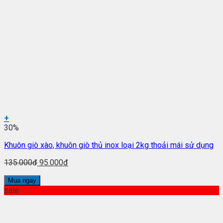
+
30%
Khuôn giò xào, khuôn giò thủ inox loại 2kg thoải mái sử dụng
135.000đ
95.000đ
Mua ngay
sale