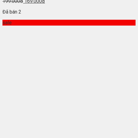
199.000đ
169.000đ
Đã bán 2
sale