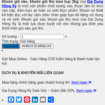
Khuôn giò xào, khuôn giò thủ inox loại 2kg
của
Gia Dụng
Hồng Kỳ
là một sản phẩm chất lượng cao, được làm từ inox
cao cấp, đảm bảo an toàn vệ sinh thực phẩm. Khuôn có thiết
kế hiện đại, với tay cầm chắc chắn giúp bạn dễ dàng sử dụng
và vệ sinh. Khuôn giò xào, khuôn giò thủ inox của Gia Dụng
Hồng Kỳ là một lựa chọn tuyệt vời cho những gia đình yêu
thích món giò xào, giò thủ.
Số lượng:
-
+
Tình trạng:
Còn hàng
Chọn mua
KHÁCH SĨ ĐĂNG KÝ
Đặt Mua Online - Giao Hàng COD kiểm hàng & thanh toán tận
nơi
DỊCH VỤ & KHUYẾN MÃI LIÊN QUAN
Mua hàng chính hãng, giao nhanh trong 4H.
Xem ngay
Gia Dụng Hồng Kỳ Sale Sốc – Giảm đến 30%.
Xem ngay
Facebook
Twitter
Pinterest
LinkedIn
Email
Share