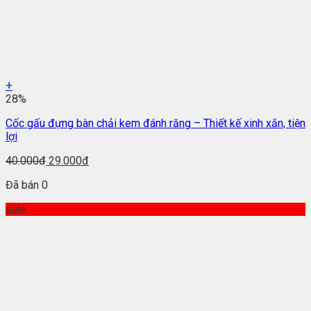
+
28%
Cốc gấu đựng bàn chải kem đánh răng – Thiết kế xinh xắn, tiện
lợi
40.000đ
29.000đ
Đã bán 0
sale
Với sức chứa lớn tới 2kg giò, khuôn giò thủ inox được nhi
Giá Khuôn giò xào, khuôn giò thủ Inox của Gia Dụng Hồng
Kỳ