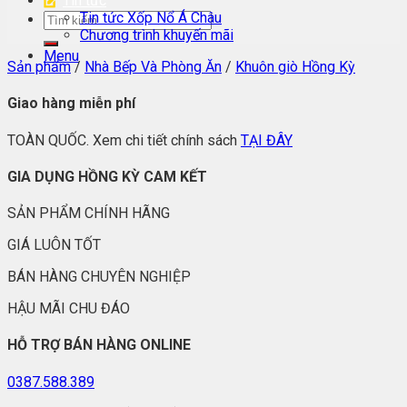
Tin tức
Tin tức Xốp Nổ Á Châu
Chương trình khuyến mãi
Menu
Sản phẩm
/
Nhà Bếp Và Phòng Ăn
/
Khuôn giò Hồng Kỳ
Giao hàng miễn phí
TOÀN QUỐC. Xem chi tiết chính sách
TẠI ĐÂY
GIA DỤNG HỒNG KỲ CAM KẾT
SẢN PHẨM CHÍNH HÃNG
GIÁ LUÔN TỐT
BÁN HÀNG CHUYÊN NGHIỆP
HẬU MÃI CHU ĐÁO
HỖ TRỢ BÁN HÀNG ONLINE
0387.588.389