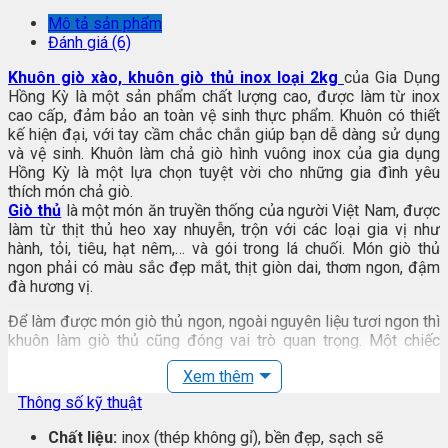
Mô tả sản phẩm
Đánh giá (6)
Khuôn giò xào, khuôn giò thủ inox loại 2kg
của Gia Dụng
Hồng Kỳ là một sản phẩm chất lượng cao, được làm từ inox
cao cấp, đảm bảo an toàn vệ sinh thực phẩm. Khuôn có thiết
kế hiện đại, với tay cầm chắc chắn giúp bạn dễ dàng sử dụng
và vệ sinh. Khuôn làm chả giò hình vuông inox của gia dụng
Hồng Kỳ là một lựa chọn tuyệt vời cho những gia đình yêu
thích món chả giò.
Giò thủ
là một món ăn truyền thống của người Việt Nam, được
làm từ thịt thủ heo xay nhuyễn, trộn với các loại gia vị như
hành, tỏi, tiêu, hạt nêm,… và gói trong lá chuối. Món giò thủ
ngon phải có màu sắc đẹp mắt, thịt giòn dai, thơm ngon, đậm
đà hương vị.
Để làm được món giò thủ ngon, ngoài nguyên liệu tươi ngon thì
khuôn làm giò thủ cũng đóng vai trò quan trọng. Một chiếc
khuôn làm giò thủ
tốt sẽ giúp giò được gói chặt, không bị
Xem thêm
bục vỡ, đồng thời giúp giò giữ được hình dáng đẹp mắt.
Thông số kỹ thuật
Gia Dụng Hồng Kỳ
là một thương hiệu uy tín chuyên cung cấp
các sản phẩm đồ gia dụng, trong đó có khuôn làm giò thủ. Với
Chất liệu:
inox (thép không gỉ), bền đẹp, sạch sẽ