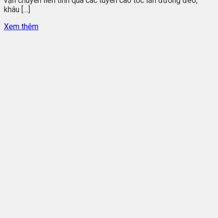
vận chuyển liên tỉnh qua các tuyến cao tốc lẫn đường đèo,
khâu […]
Xem thêm